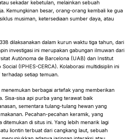
 atau sekadar kebetulan, melainkan sebuah
ja. Kemungkinan besar, orang-orang kembali ke gua
t siklus musiman, ketersediaan sumber daya, atau
338 dilaksanakan dalam kurun waktu tiga tahun, dari
pin investigasi ini merupakan gabungan ilmuwan dari
ersitat Autònoma de Barcelona (UAB) dan Institut
Social (IPHES-CERCA). Kolaborasi multidisiplin ini
 terhadap setiap temuan.
il menemukan berbagai artefak yang memberikan
 Sisa-sisa api purba yang terawat baik
anasan, sementara tulang-tulang hewan yang
i makanan. Pecahan-pecahan keramik, yang
ditemukan di situs ini. Yang lebih menarik lagi
tu liontin terbuat dari cangkang laut, sebuah
, menunjukkan adanya jaringan interaksi atau