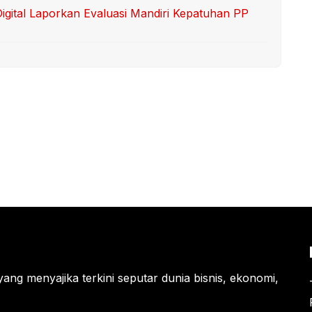
Digital Laporkan Evaluasi Mandiri Kepatuhan PP
yang menyajika terkini seputar dunia bisnis, ekonomi,