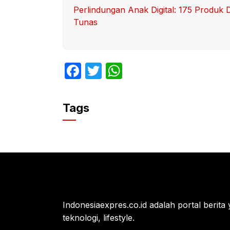
Perlindungan Anak Digital: 175 Produk 
Tunas
F
T
W
a
w
h
c
itt
at
Tags
e
er
s
b
A
o
p
o
p
k
Indonesiaexpres.co.id adalah portal berita 
teknologi, lifestyle.