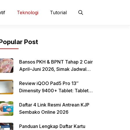
tif
Teknologi
Tutorial
Popular Post
Bansos PKH & BPNT Tahap 2 Cair
April–Juni 2026, Simak Jadwal
dan Cara Pencairan
Review iQOO Pad5 Pro 13″
Dimensity 9400+ Tablet: Tablet
12–13 Inci Bertenaga Dimensity
Daftar 4 Link Resmi Antrean KJP
9400+ dengan Harga Terjangkau
Sembako Online 2026
Panduan Lengkap Daftar Kartu