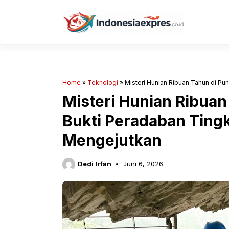
Langsung
ke
isi
Home
»
Teknologi
»
Misteri Hunian Ribuan Tahun di P
Misteri Hunian Ribuan
Bukti Peradaban Tingk
Mengejutkan
Dedi Irfan
Juni 6, 2026