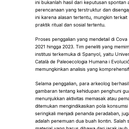
ini bukanlah hasil dari keputusan spontan
perencanaan yang terstruktur dan disenga
ini karena alasan tertentu, mungkin terkai
praktik ritual dan sosial tertentu.
Proses penggalian yang mendetail di Cova 
2021 hingga 2023. Tim peneliti yang memim
institusi terkemuka di Spanyol, yaitu Univ
Català de Paleoecologia Humana i Evolució 
memungkinkan analisis yang komprehensif
Selama penggalian, para arkeolog berhas
gambaran tentang kehidupan penghuni gua.
menunjukkan aktivitas memasak atau pem
ditemukan mengindikasikan pola konsums
seringkali menjadi penanda peradaban, juga 
adalah penemuan dua buah liontin. Salah sa
material yang harus dibawa dari jarak jauh