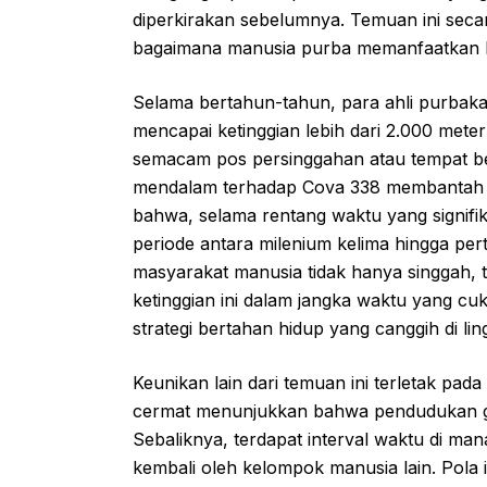
diperkirakan sebelumnya. Temuan ini sec
bagaimana manusia purba memanfaatkan 
Selama bertahun-tahun, para ahli purba
mencapai ketinggian lebih dari 2.000 mete
semacam pos persinggahan atau tempat ber
mendalam terhadap Cova 338 membantah a
bahwa, selama rentang waktu yang signifi
periode antara milenium kelima hingga pe
masyarakat manusia tidak hanya singgah, t
ketinggian ini dalam jangka waktu yang c
strategi bertahan hidup yang canggih di li
Keunikan lain dari temuan ini terletak pa
cermat menunjukkan bahwa pendudukan gua
Sebaliknya, terdapat interval waktu di man
kembali oleh kelompok manusia lain. Pola in