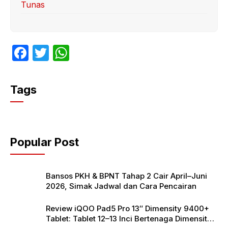
Tunas
F
T
W
a
w
h
c
itt
at
Tags
e
er
s
b
A
o
p
Popular Post
o
p
k
Bansos PKH & BPNT Tahap 2 Cair April–Juni
2026, Simak Jadwal dan Cara Pencairan
Review iQOO Pad5 Pro 13″ Dimensity 9400+
Tablet: Tablet 12–13 Inci Bertenaga Dimensity