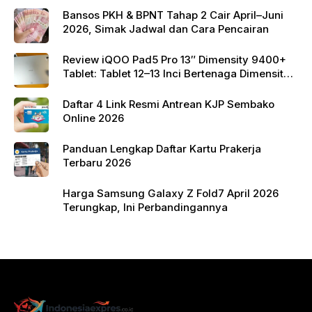
k
Bansos PKH & BPNT Tahap 2 Cair April–Juni
2026, Simak Jadwal dan Cara Pencairan
Review iQOO Pad5 Pro 13″ Dimensity 9400+
Tablet: Tablet 12–13 Inci Bertenaga Dimensity
9400+ dengan Harga Terjangkau
Daftar 4 Link Resmi Antrean KJP Sembako
Online 2026
Panduan Lengkap Daftar Kartu Prakerja
Terbaru 2026
Harga Samsung Galaxy Z Fold7 April 2026
Terungkap, Ini Perbandingannya