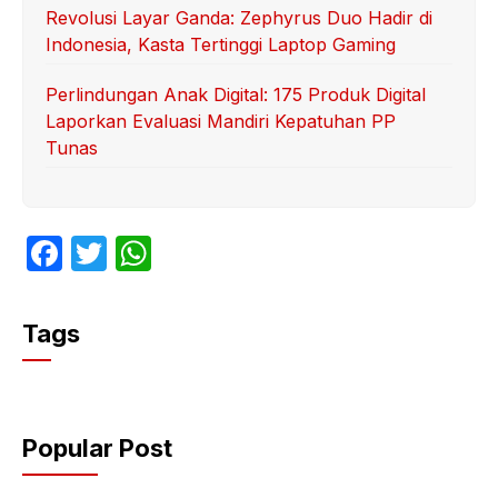
Revolusi Layar Ganda: Zephyrus Duo Hadir di
Indonesia, Kasta Tertinggi Laptop Gaming
Perlindungan Anak Digital: 175 Produk Digital
Laporkan Evaluasi Mandiri Kepatuhan PP
Tunas
F
T
W
a
w
h
c
itt
at
Tags
e
er
s
b
A
o
p
Popular Post
o
p