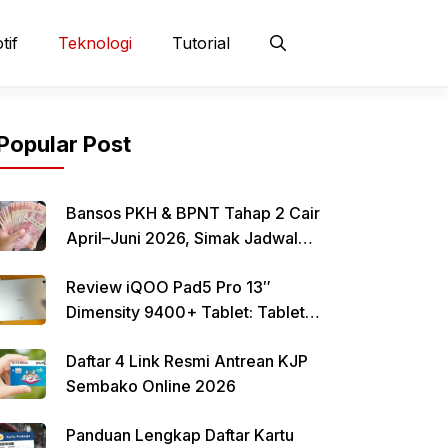
tif
Teknologi
Tutorial
Popular Post
Bansos PKH & BPNT Tahap 2 Cair
April–Juni 2026, Simak Jadwal
dan Cara Pencairan
Review iQOO Pad5 Pro 13″
Dimensity 9400+ Tablet: Tablet
12–13 Inci Bertenaga Dimensity
Daftar 4 Link Resmi Antrean KJP
9400+ dengan Harga Terjangkau
Sembako Online 2026
Panduan Lengkap Daftar Kartu