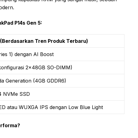
modern.
nkPad P14s Gen 5:
i (Berdasarkan Tren Produk Terbaru)
ries 1) dengan AI Boost
konfigurasi 2x48GB SO-DIMM)
a Generation (4GB GDDR6)
n4 NVMe SSD
OLED atau WUXGA IPS dengan Low Blue Light
erforma?