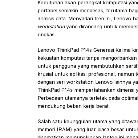
Kebutuhan akan perangkat komputasi yan
portabel semakin mendesak, terutama bagi p
analisis data. Menyadari tren ini, Lenovo 
workstation
yang dirancang untuk memberi
ringkas.
Lenovo ThinkPad P14s Generasi Kelima kin
kekuatan komputasi tanpa mengorbankan port
untuk pengguna yang membutuhkan sertifi
krusial untuk aplikasi profesional, namu
dengan seri workstation Lenovo lainnya y
ThinkPad P14s mempertahankan dimensi ya
Perbedaan utamanya terletak pada optimal
mendukung beban kerja berat.
Salah satu keunggulan utama yang ditawa
memori (RAM) yang luar biasa besar untuk 
disematkan memungkinkan laptop ini men