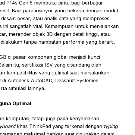
ad P14s Gen 5 membuka pintu bagi berbagai
nsif. Bagi para insinyur yang bekerja dengan model
 desain besar, atau analis data yang memproses
s ini sangatlah vital. Kemampuan untuk menjalankan
car, merender objek 3D dengan detail tinggi, atau
 dilakukan tanpa hambatan performa yang berarti.
GB di pasar komponen global menjadi kunci
elain itu, sertifikasi ISV yang disandang oleh
an kompatibilitas yang optimal saat menjalankan
seperti Autodesk AutoCAD, Dassault Systèmes
ta simulasi lainnya.
guna Optimal
an komputasi, tetapi juga pada kenyamanan
yboard
khas ThinkPad yang terkenal dengan
typing
nyamanan maksimal bahkan saat digunakan dalam