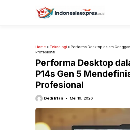
Langsung
ke
isi
Home
»
Teknologi
»
Performa Desktop dalam Genggama
Profesional
Performa Desktop da
P14s Gen 5 Mendefinis
Profesional
Dedi Irfan
Mei 19, 2026