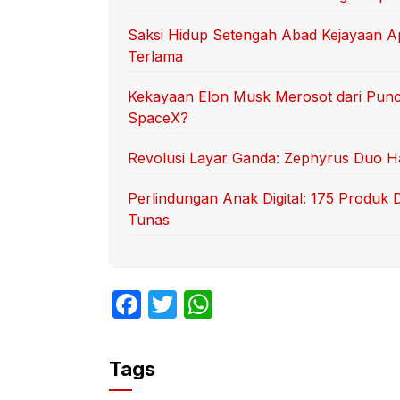
Saksi Hidup Setengah Abad Kejayaan Ap
Terlama
Kekayaan Elon Musk Merosot dari Punca
SpaceX?
Revolusi Layar Ganda: Zephyrus Duo Had
Perlindungan Anak Digital: 175 Produk 
Tunas
F
T
W
a
w
h
c
itt
at
Tags
e
er
s