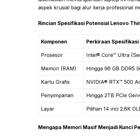
aspek krusial bagi alur kerja profesional 
Rincian Spesifikasi Potensial Lenovo Thi
Komponen
Perkiraan Spesifikas
Prosesor
Intel® Core™ Ultra (Se
Memori (RAM)
Hingga 96 GB DDR5 (
Kartu Grafis
NVIDIA® RTX™ 500 Ad
Penyimpanan
Hingga 2TB PCIe Ge
Layar
Pilihan 14 inci 2.8K 
Mengapa Memori Masif Menjadi Kunci P