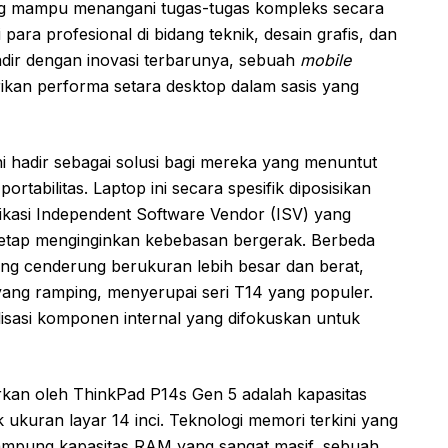
g mampu menangani tugas-tugas kompleks secara
ara profesional di bidang teknik, desain grafis, dan
hadir dengan inovasi terbarunya, sebuah
mobile
kan performa setara desktop dalam sasis yang
i hadir sebagai solusi bagi mereka yang menuntut
abilitas. Laptop ini secara spesifik diposisikan
kasi Independent Software Vendor (ISV) yang
n tetap menginginkan kebebasan bergerak. Berbeda
ang cenderung berukuran lebih besar dan berat,
ng ramping, menyerupai seri T14 yang populer.
isasi komponen internal yang difokuskan untuk
rkan oleh ThinkPad P14s Gen 5 adalah kapasitas
ukuran layar 14 inci. Teknologi memori terkini yang
ampung kapasitas RAM yang sangat masif, sebuah