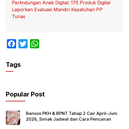
Perlindungan Anak Digital: 175 Produk Digital
Laporkan Evaluasi Mandiri Kepatuhan PP
Tunas
F
T
W
a
w
h
c
itt
at
Tags
e
er
s
b
A
o
p
Popular Post
o
p
k
Bansos PKH & BPNT Tahap 2 Cair April–Juni
2026, Simak Jadwal dan Cara Pencairan