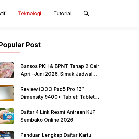
tif
Teknologi
Tutorial
Popular Post
Bansos PKH & BPNT Tahap 2 Cair
April–Juni 2026, Simak Jadwal
dan Cara Pencairan
Review iQOO Pad5 Pro 13″
Dimensity 9400+ Tablet: Tablet
12–13 Inci Bertenaga Dimensity
Daftar 4 Link Resmi Antrean KJP
9400+ dengan Harga Terjangkau
Sembako Online 2026
Panduan Lengkap Daftar Kartu