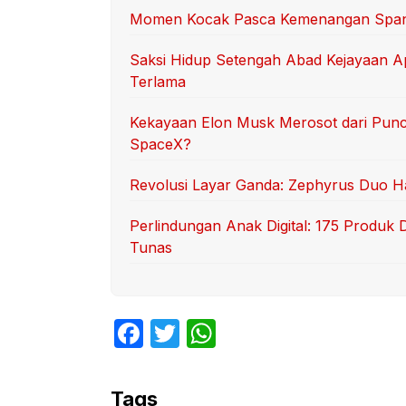
Momen Kocak Pasca Kemenangan Spanyo
Saksi Hidup Setengah Abad Kejayaan Ap
Terlama
Kekayaan Elon Musk Merosot dari Punca
SpaceX?
Revolusi Layar Ganda: Zephyrus Duo Had
Perlindungan Anak Digital: 175 Produk 
Tunas
F
T
W
a
w
h
c
itt
at
Tags