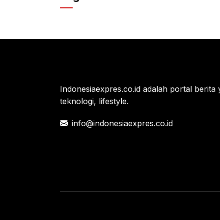
e
er
s
b
A
o
p
o
p
k
Indonesiaexpres.co.id adalah portal berita 
teknologi, lifestyle.
info@indonesiaexpres.co.id