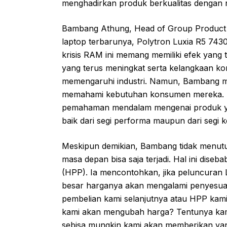
menghadirkan produk berkualitas dengan ni
Bambang Athung, Head of Group Product 
laptop terbarunya, Polytron Luxia R5 743
krisis RAM ini memang memiliki efek yang 
yang terus meningkat serta kelangkaan ko
memengaruhi industri. Namun, Bambang m
memahami kebutuhan konsumen mereka. "Y
pemahaman mendalam mengenai produk ya
baik dari segi performa maupun dari segi 
Meskipun demikian, Bambang tidak menut
masa depan bisa saja terjadi. Hal ini dis
(HPP). Ia mencontohkan, jika peluncuran 
besar harganya akan mengalami penyesuai
pembelian kami selanjutnya atau HPP kam
kami akan mengubah harga? Tentunya ka
sebisa mungkin kami akan memberikan yang