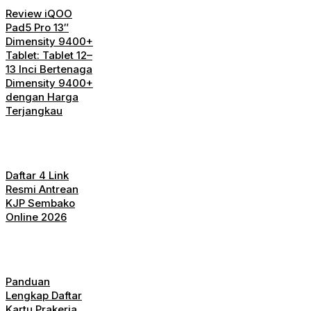
Review iQOO
Pad5 Pro 13″
Dimensity 9400+
Tablet: Tablet 12–
13 Inci Bertenaga
Dimensity 9400+
dengan Harga
Terjangkau
Daftar 4 Link
Resmi Antrean
KJP Sembako
Online 2026
Panduan
Lengkap Daftar
Kartu Prakerja