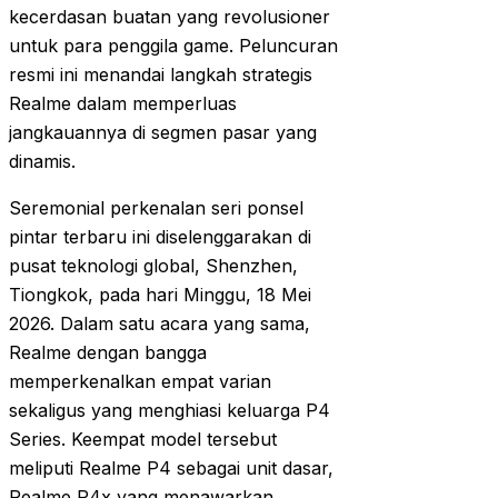
kecerdasan buatan yang revolusioner
untuk para penggila game. Peluncuran
resmi ini menandai langkah strategis
Realme dalam memperluas
jangkauannya di segmen pasar yang
dinamis.
Seremonial perkenalan seri ponsel
pintar terbaru ini diselenggarakan di
pusat teknologi global, Shenzhen,
Tiongkok, pada hari Minggu, 18 Mei
2026. Dalam satu acara yang sama,
Realme dengan bangga
memperkenalkan empat varian
sekaligus yang menghiasi keluarga P4
Series. Keempat model tersebut
meliputi Realme P4 sebagai unit dasar,
Realme P4x yang menawarkan