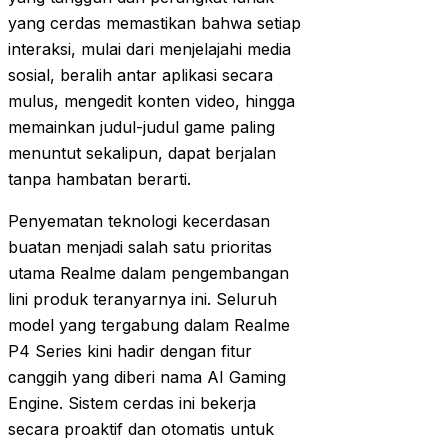
yang cerdas memastikan bahwa setiap
interaksi, mulai dari menjelajahi media
sosial, beralih antar aplikasi secara
mulus, mengedit konten video, hingga
memainkan judul-judul game paling
menuntut sekalipun, dapat berjalan
tanpa hambatan berarti.
Penyematan teknologi kecerdasan
buatan menjadi salah satu prioritas
utama Realme dalam pengembangan
lini produk teranyarnya ini. Seluruh
model yang tergabung dalam Realme
P4 Series kini hadir dengan fitur
canggih yang diberi nama AI Gaming
Engine. Sistem cerdas ini bekerja
secara proaktif dan otomatis untuk