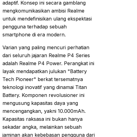
adaptif. Konsep ini secara gamblang
mengkomunikasikan ambisi Realme
untuk mendefinisikan ulang ekspektasi
pengguna terhadap sebuah
smartphone di era modern.
Varian yang paling mencuri perhatian
dari seluruh jajaran Realme P4 Series
adalah Realme P4 Power. Perangkat ini
layak mendapatkan julukan "Battery
Tech Pioneer" berkat tersematnya
teknologi inovatif yang dinamai Titan
Battery. Komponen revolusioner ini
mengusung kapasitas daya yang
mencengangkan, yakni 10.000mAh.
Kapasitas raksasa ini bukan hanya
sekadar angka, melainkan sebuah
jaminan akan kebebasan pengguna dari