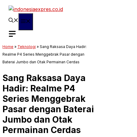
Langsung
ke
isi
Menu
Home
»
Teknologi
»
Sang Raksasa Daya Hadir:
Realme P4 Series Menggebrak Pasar dengan
Baterai Jumbo dan Otak Permainan Cerdas
Sang Raksasa Daya
Hadir: Realme P4
Series Menggebrak
Pasar dengan Baterai
Jumbo dan Otak
Permainan Cerdas