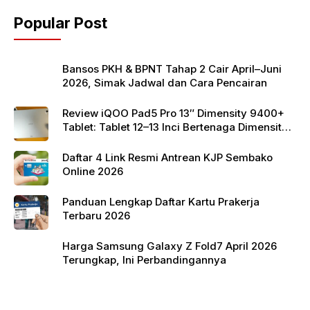
o
p
Popular Post
o
p
k
Bansos PKH & BPNT Tahap 2 Cair April–Juni
2026, Simak Jadwal dan Cara Pencairan
Review iQOO Pad5 Pro 13″ Dimensity 9400+
Tablet: Tablet 12–13 Inci Bertenaga Dimensity
9400+ dengan Harga Terjangkau
Daftar 4 Link Resmi Antrean KJP Sembako
Online 2026
Panduan Lengkap Daftar Kartu Prakerja
Terbaru 2026
Harga Samsung Galaxy Z Fold7 April 2026
Terungkap, Ini Perbandingannya