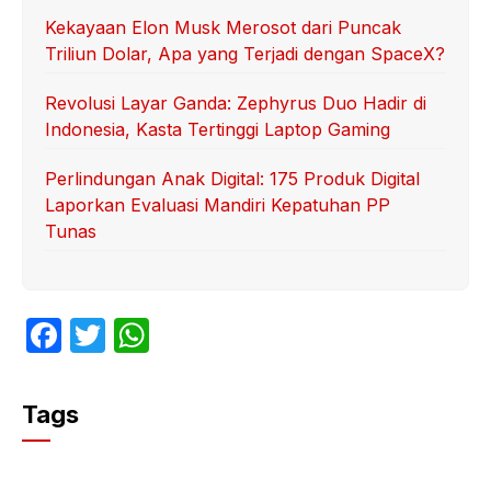
Kekayaan Elon Musk Merosot dari Puncak
Triliun Dolar, Apa yang Terjadi dengan SpaceX?
Revolusi Layar Ganda: Zephyrus Duo Hadir di
Indonesia, Kasta Tertinggi Laptop Gaming
Perlindungan Anak Digital: 175 Produk Digital
Laporkan Evaluasi Mandiri Kepatuhan PP
Tunas
F
T
W
a
w
h
c
itt
at
Tags
e
er
s
b
A