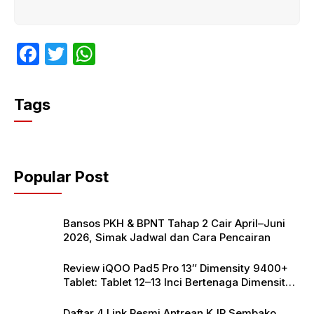
F
T
W
a
w
h
c
itt
at
Tags
e
er
s
b
A
o
p
Popular Post
o
p
k
Bansos PKH & BPNT Tahap 2 Cair April–Juni
2026, Simak Jadwal dan Cara Pencairan
Review iQOO Pad5 Pro 13″ Dimensity 9400+
Tablet: Tablet 12–13 Inci Bertenaga Dimensity
9400+ dengan Harga Terjangkau
Daftar 4 Link Resmi Antrean KJP Sembako