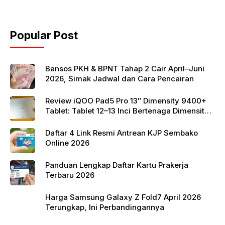
b
A
o
p
Popular Post
o
p
k
Bansos PKH & BPNT Tahap 2 Cair April–Juni
2026, Simak Jadwal dan Cara Pencairan
Review iQOO Pad5 Pro 13″ Dimensity 9400+
Tablet: Tablet 12–13 Inci Bertenaga Dimensity
9400+ dengan Harga Terjangkau
Daftar 4 Link Resmi Antrean KJP Sembako
Online 2026
Panduan Lengkap Daftar Kartu Prakerja
Terbaru 2026
Harga Samsung Galaxy Z Fold7 April 2026
Terungkap, Ini Perbandingannya