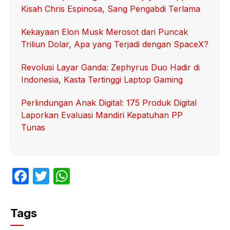
Kisah Chris Espinosa, Sang Pengabdi Terlama
Kekayaan Elon Musk Merosot dari Puncak
Triliun Dolar, Apa yang Terjadi dengan SpaceX?
Revolusi Layar Ganda: Zephyrus Duo Hadir di
Indonesia, Kasta Tertinggi Laptop Gaming
Perlindungan Anak Digital: 175 Produk Digital
Laporkan Evaluasi Mandiri Kepatuhan PP
Tunas
F
T
W
a
w
h
c
itt
at
Tags
e
er
s