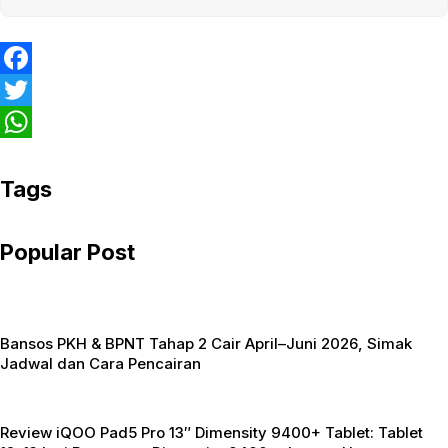
F
a
T
c
w
W
e
i
h
Tags
b
t
a
Popular Post
o
t
t
o
e
s
k
r
A
Bansos PKH & BPNT Tahap 2 Cair April–Juni 2026, Simak
p
Jadwal dan Cara Pencairan
p
Review iQOO Pad5 Pro 13″ Dimensity 9400+ Tablet: Tablet