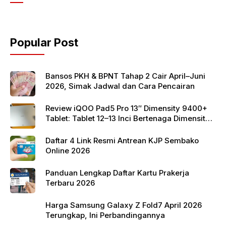
e
er
s
b
A
o
p
Popular Post
o
p
k
Bansos PKH & BPNT Tahap 2 Cair April–Juni
2026, Simak Jadwal dan Cara Pencairan
Review iQOO Pad5 Pro 13″ Dimensity 9400+
Tablet: Tablet 12–13 Inci Bertenaga Dimensity
9400+ dengan Harga Terjangkau
Daftar 4 Link Resmi Antrean KJP Sembako
Online 2026
Panduan Lengkap Daftar Kartu Prakerja
Terbaru 2026
Harga Samsung Galaxy Z Fold7 April 2026
Terungkap, Ini Perbandingannya