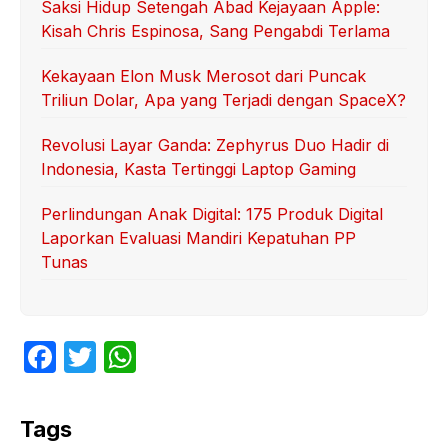
Saksi Hidup Setengah Abad Kejayaan Apple:
Kisah Chris Espinosa, Sang Pengabdi Terlama
Kekayaan Elon Musk Merosot dari Puncak
Triliun Dolar, Apa yang Terjadi dengan SpaceX?
Revolusi Layar Ganda: Zephyrus Duo Hadir di
Indonesia, Kasta Tertinggi Laptop Gaming
Perlindungan Anak Digital: 175 Produk Digital
Laporkan Evaluasi Mandiri Kepatuhan PP
Tunas
F
T
W
a
w
h
c
itt
at
Tags