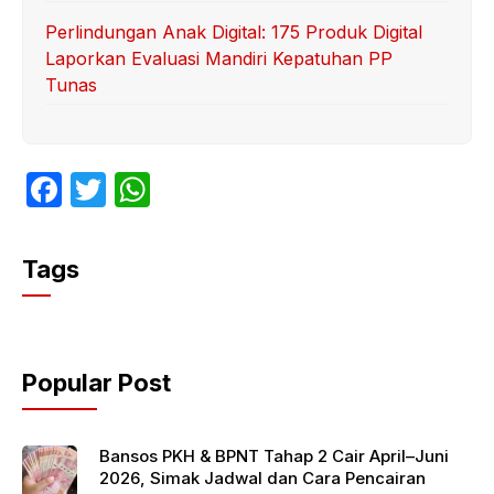
Perlindungan Anak Digital: 175 Produk Digital
Laporkan Evaluasi Mandiri Kepatuhan PP
Tunas
F
T
W
a
w
h
c
itt
at
Tags
e
er
s
b
A
o
p
Popular Post
o
p
k
Bansos PKH & BPNT Tahap 2 Cair April–Juni
2026, Simak Jadwal dan Cara Pencairan