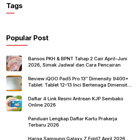
c
itt
at
Tags
e
er
s
b
A
o
p
Popular Post
o
p
k
Bansos PKH & BPNT Tahap 2 Cair April–Juni
2026, Simak Jadwal dan Cara Pencairan
Review iQOO Pad5 Pro 13″ Dimensity 9400+
Tablet: Tablet 12–13 Inci Bertenaga Dimensity
9400+ dengan Harga Terjangkau
Daftar 4 Link Resmi Antrean KJP Sembako
Online 2026
Panduan Lengkap Daftar Kartu Prakerja
Terbaru 2026
Harga Samsung Galaxy Z Fold7 April 2026