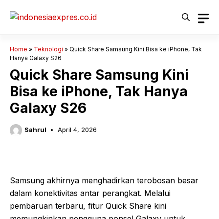
Langsung
ke
isi
Home
»
Teknologi
»
Quick Share Samsung Kini Bisa ke iPhone, Tak
Hanya Galaxy S26
Quick Share Samsung Kini
Bisa ke iPhone, Tak Hanya
Galaxy S26
Sahrul
April 4, 2026
Samsung akhirnya menghadirkan terobosan besar
dalam konektivitas antar perangkat. Melalui
pembaruan terbaru, fitur Quick Share kini
memungkinkan pengguna ponsel Galaxy untuk