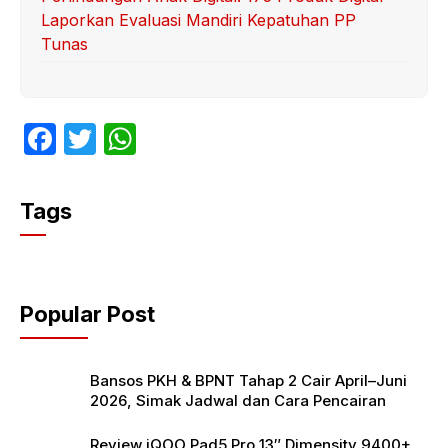
Laporkan Evaluasi Mandiri Kepatuhan PP
Tunas
F
T
W
a
w
h
c
itt
at
Tags
e
er
s
b
A
o
p
Popular Post
o
p
k
Bansos PKH & BPNT Tahap 2 Cair April–Juni
2026, Simak Jadwal dan Cara Pencairan
Review iQOO Pad5 Pro 13″ Dimensity 9400+