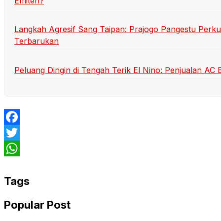
Emiten?
Langkah Agresif Sang Taipan: Prajogo Pangestu Perkua
Terbarukan
Peluang Dingin di Tengah Terik El Nino: Penjualan AC 
Facebook
Twitter
WhatsApp
Tags
Popular Post