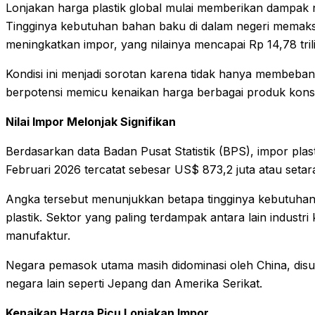
Lonjakan harga plastik global mulai memberikan dampak 
Tingginya kebutuhan bahan baku di dalam negeri memaksa
meningkatkan impor, yang nilainya mencapai Rp 14,78 tril
Kondisi ini menjadi sorotan karena tidak hanya membeban
berpotensi memicu kenaikan harga berbagai produk konsu
Nilai Impor Melonjak Signifikan
Berdasarkan data Badan Pusat Statistik (BPS), impor plast
Februari 2026 tercatat sebesar US$ 873,2 juta atau setara
Angka tersebut menunjukkan betapa tingginya kebutuhan 
plastik. Sektor yang paling terdampak antara lain indus
manufaktur.
Negara pemasok utama masih didominasi oleh China, disus
negara lain seperti Jepang dan Amerika Serikat.
Kenaikan Harga Picu Lonjakan Impor